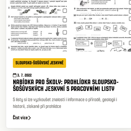
SLOUPSKO-ŠOŠŮVSKÉ JESKYNĚ
3. 7. 2022
NABÍDKA PRO ŠKOLY: PROHLÍDKA SLOUPSKO-
ŠOŠŮVSKÝCH JESKYNÍ S PRACOVNÍMI LISTY
S listy si lze vyzkoušet znalosti i informace o přírodě, geologii i
historii, získané při prohlídce
Číst více