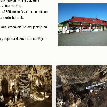
vy
jeskyní. V ní je pokladna
tvení a toalety.
átká 890 metrů. V zimních měsících
za světel baterek.
 kola. Pracovníci Správy jeskyní za
; nejbližší vlaková stanice Rájec-