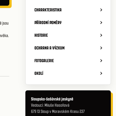
CHARAKTERISTIKA
PŘÍRODNÍ POMĚRY
ě jsou
HISTORIE
ověka.
OCHRANA A VÝZKUM
FOTOGALERIE
OKOLÍ
Sloupsko-šošůvské jeskyně
Vedoucí: Miluše Hasoňová
679 13 Sloup v Moravském Krasu 237