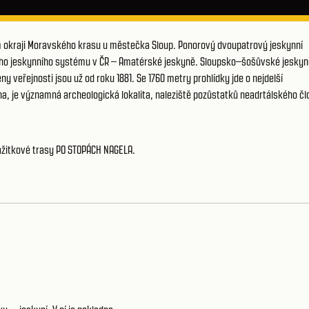
m okraji Moravského krasu u městečka Sloup. Ponorový dvoupatrový jeskynní
šího jeskynního systému v ČR – Amatérské jeskyně. Sloupsko–šošůvské jeskyn
 veřejnosti jsou už od roku 1881. Se 1760 metry prohlídky jde o nejdelší
na, je významná archeologická lokalita, naleziště pozůstatků neadrtálského čl
ážitkové trasy PO STOPÁCH NAGELA
.