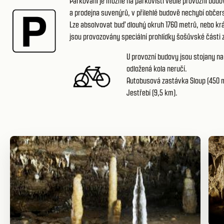
Parkování je možné
na parkovišti vedle provozní budo
a prodejna suvenýrů, v přilehlé budově nechybí občers
Lze absolvovat buď dlouhý okruh 1760 metrů, nebo kr
jsou provozovány speciální prohlídky šošůvské části 
U provozní budovy jsou stojany na
odložená kola neručí.
Autobusová zastávka Sloup (450 m)
Jestřebí (9,5 km).