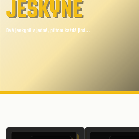
JESKYNĚ
Dvě jeskyně v jedné, přitom každá jiná...