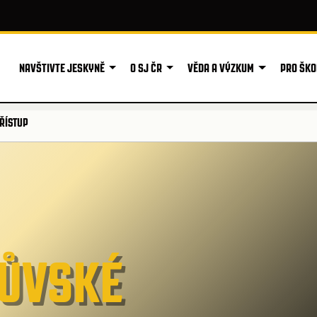
NAVŠTIVTE JESKYNĚ
O SJ ČR
VĚDA A VÝZKUM
PRO ŠKO
ŘÍSTUP
ŮVSKÉ