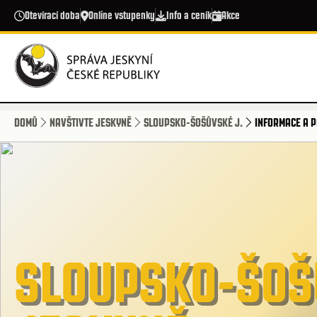
Přejít k hlavnímu obsahu
Otevírací doba
Online vstupenky
Info a ceník
Akce
DOMŮ
NAVŠTIVTE JESKYNĚ
SLOUPSKO-ŠOŠŮVSKÉ J.
INFORMACE A P
SLOUPSKO-ŠOŠ