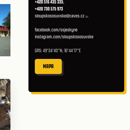
+420 516 435 335
,
+420 730 575 973
sloupskososuvske@caves.cz
facebook.com/ssjeskyne
instagram.com/sloupskososuvske
GPS: 49°24′40″N; 16°44′17″E
MAPA