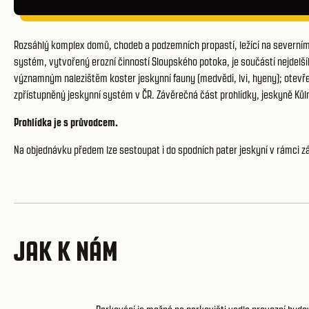
Rozsáhlý komplex domů, chodeb a podzemních propastí, ležící na severní
systém, vytvořený erozní činností Sloupského potoka, je součástí nejdel
významným nalezištěm koster jeskynní fauny (medvědi, lvi, hyeny); otevřeny
zpřístupněný jeskynní systém v ČR. Závěrečná část prohlídky, jeskyně Kůl
Prohlídka je s průvodcem.
Na objednávku předem lze sestoupat i do spodních pater jeskyní v rámci
z
JAK K NÁM