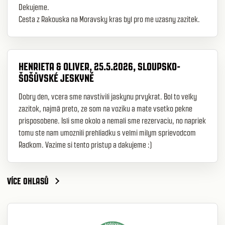
Dekujeme.
Cesta z Rakouska na Moravsky kras byl pro me uzasny zazitek.
HENRIETA & OLIVER, 25.5.2026, SLOUPSKO-
ŠOŠŮVSKÉ JESKYNĚ
Dobry den, vcera sme navstivili jaskynu prvykrat. Bol to velky
zazitok, najmä preto, ze som na voziku a mate vsetko pekne
prisposobene. Isli sme okolo a nemali sme rezervaciu, no napriek
tomu ste nam umoznili prehliadku s velmi milym sprievodcom
Radkom. Vazime si tento pristup a dakujeme :)
VÍCE OHLASŮ