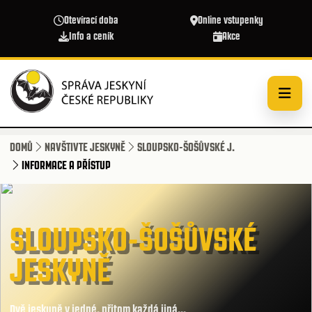
Přejít k hlavnímu obsahu
Otevírací doba
Online vstupenky
Info a ceník
Akce
DOMŮ
NAVŠTIVTE JESKYNĚ
SLOUPSKO-ŠOŠŮVSKÉ J.
INFORMACE A PŘÍSTUP
SLOUPSKO-ŠOŠŮVSKÉ
JESKYNĚ
Dvě jeskyně v jedné, přitom každá jiná...