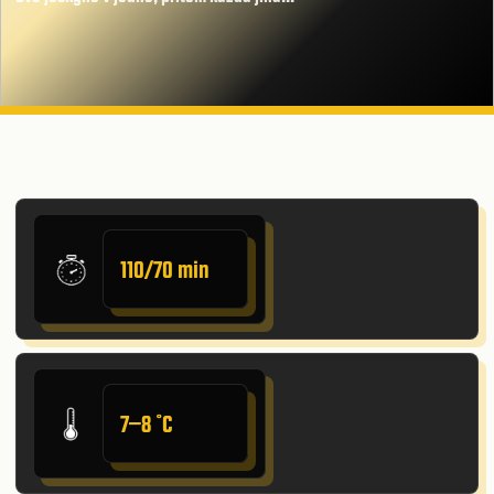
110/70 min
7–8 ˚C