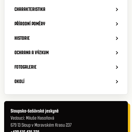
CHARAKTERISTIKA
PŘÍRODNÍ POMĚRY
HISTORIE
OCHRANA A VÝZKUM
FOTOGALERIE
OKOLÍ
Sloupsko-šošůvské jeskyně
Vedoucí: Miluše Hasoňová
679 13 Sloup v Moravském Krasu 237