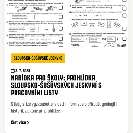
SLOUPSKO-ŠOŠŮVSKÉ JESKYNĚ
3. 7. 2022
NABÍDKA PRO ŠKOLY: PROHLÍDKA
SLOUPSKO-ŠOŠŮVSKÝCH JESKYNÍ S
PRACOVNÍMI LISTY
S listy si lze vyzkoušet znalosti i informace o přírodě, geologii i
historii, získané při prohlídce
Číst více