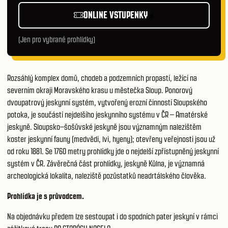
ONLINE VSTUPENKY
(Jen pro vybrané prohlídky)
Rozsáhlý komplex domů, chodeb a podzemních propastí, ležící na
severním okraji Moravského krasu u městečka Sloup. Ponorový
dvoupatrový jeskynní systém, vytvořený erozní činností Sloupského
potoka, je součástí nejdelšího jeskynního systému v ČR – Amatérské
jeskyně. Sloupsko–šošůvské jeskyně jsou významným nalezištěm
koster jeskynní fauny (medvědi, lvi, hyeny); otevřeny veřejnosti jsou už
od roku 1881. Se 1760 metry prohlídky jde o nejdelší zpřístupněný jeskynní
systém v ČR. Závěrečná část prohlídky, jeskyně Kůlna, je významná
archeologická lokalita, naleziště pozůstatků neadrtálského člověka.
Prohlídka je s průvodcem.
Na objednávku předem lze sestoupat i do spodních pater jeskyní v rámci