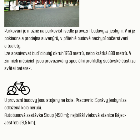
Parkování je možné
na parkovišti vedle provozní budovy
jeskyní. V ní je
pokladna a prodejna suvenýrů, v přilehlé budově nechybí občerstvení
a toalety.
Lze absolvovat buď dlouhý okruh 1760 metrů, nebo krátká 890 metrů. V
zimních měsících jsou provozovány speciální prohlídky šošůvské části za
světel baterek.
U provozní budovy jsou stojany na kola. Pracovníci Správy jeskyní za
odložená kola neručí.
Autobusová zastávka Sloup (450 m); nejbližší vlaková stanice Rájec-
Jestřebí (9,5 km).