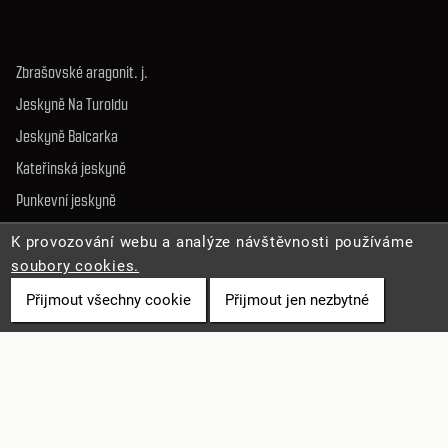
Zbrašovské aragonit. j.
Jeskyně Na Turoldu
Jeskyně Balcarka
Kateřinská jeskyně
Punkevní jeskyně
Sloupsko-šošůvské j.
K provozování webu a analýze návštěvnosti používáme
Jeskyně Výpustek
soubory cookies.
Přijmout všechny cookie
Přijmout jen nezbytné
SLUŽBY A INFO
Pro média
Online vstupenky
Volná místa