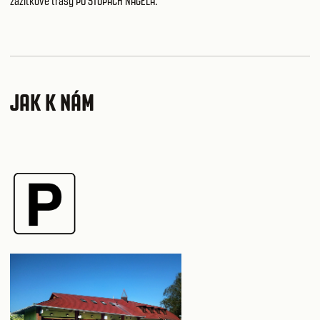
zážitkové trasy PO STOPÁCH NAGELA
.
JAK K NÁM