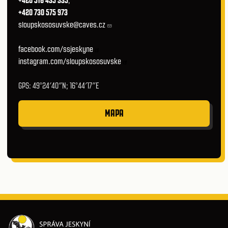
+420 516 435 335
,
+420 730 575 973
sloupskososuvske@caves.cz
facebook.com/ssjeskyne
instagram.com/sloupskososuvske
GPS: 49°24′40″N; 16°44′17″E
MAPA