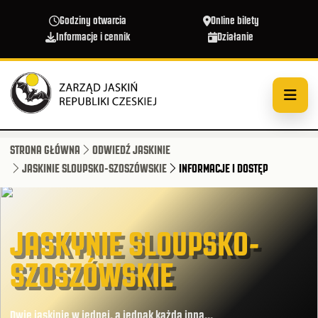
Przejdź do treści
Godziny otwarcia
Online bilety
Informacje i cennik
Działanie
STRONA GŁÓWNA
ODWIEDŹ JASKINIE
JASKINIE SLOUPSKO-SZOSZÓWSKIE
INFORMACJE I DOSTĘP
JASKYNIE SLOUPSKO-
SZOSZÓWSKIE
Dwie jaskinie w jednej, a jednak każda inna...