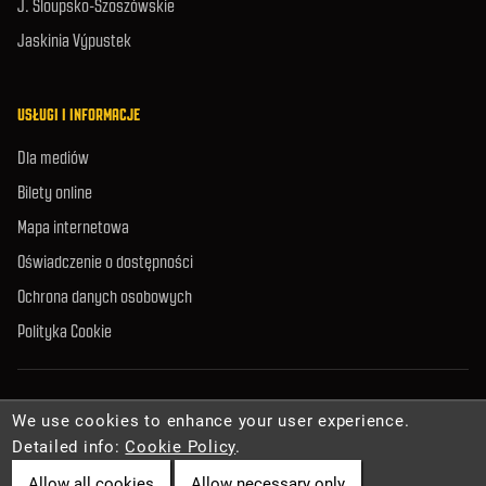
J. Sloupsko-Szoszówskie
Jaskinia Výpustek
USŁUGI I INFORMACJE
Dla mediów
Bilety online
Mapa internetowa
Oświadczenie o dostępności
Ochrona danych osobowych
Polityka Cookie
© 2026 Zarząd Jaskiń Republiki Czeskiej. Wszelkie prawa zastrzeżone.
We use cookies to enhance your user experience.
Detailed info:
Cookie Policy
.
Allow all cookies
Allow necessary only