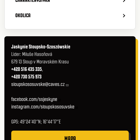
CHARAKTERYSTYKA
OKOLICA
Jaskynie Sloupsko-Szoszówskie
Lider: Miluše Hasoňová
679 13 Sloup v Moravském Krasu
+420 516 435 335
,
+420 730 575 973
sloupskososuvske@caves.cz
facebook.com/ssjeskyne
instagram.com/sloupskososuvske
GPS: 49°24′40″N; 16°44′17″E
MAPA