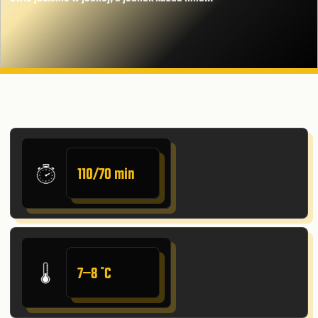
110/70 min
7–8 ˚C