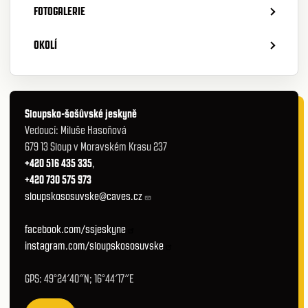
FOTOGALERIE
OKOLÍ
Sloupsko-šošůvské jeskyně
Vedoucí: Miluše Hasoňová
679 13 Sloup v Moravském Krasu 237
+420 516 435 335
,
+420 730 575 973
sloupskososuvske@caves.cz
facebook.com/ssjeskyne
instagram.com/sloupskososuvske
GPS: 49°24′40″N; 16°44′17″E