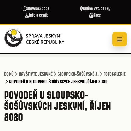
Přejít k hlavnímu obsahu
Otevírací doba
Online vstupenky
Info a ceník
Akce
DOMŮ
NAVŠTIVTE JESKYNĚ
SLOUPSKO-ŠOŠŮVSKÉ J.
FOTOGALERIE
POVODEŇ U SLOUPSKO-ŠOŠŮVSKÝCH JESKYNÍ, ŘÍJEN 2020
POVODEŇ U SLOUPSKO-
ŠOŠŮVSKÝCH JESKYNÍ, ŘÍJEN
2020