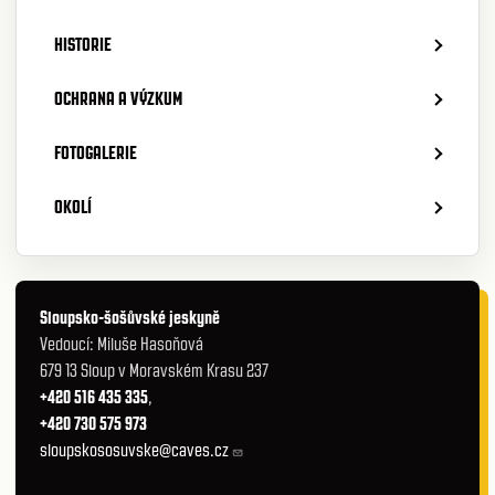
HISTORIE
OCHRANA A VÝZKUM
FOTOGALERIE
OKOLÍ
Sloupsko-šošůvské jeskyně
Vedoucí: Miluše Hasoňová
679 13 Sloup v Moravském Krasu 237
+420 516 435 335
,
+420 730 575 973
sloupskososuvske@caves.cz