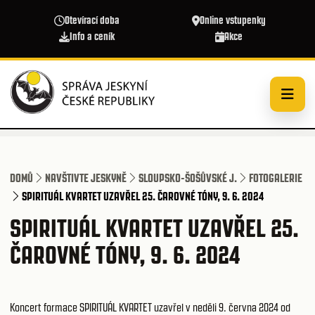
Přejít k hlavnímu obsahu
Otevírací doba
Online vstupenky
Info a ceník
Akce
DOMŮ
NAVŠTIVTE JESKYNĚ
SLOUPSKO-ŠOŠŮVSKÉ J.
FOTOGALERIE
SPIRITUÁL KVARTET UZAVŘEL 25. ČAROVNÉ TÓNY, 9. 6. 2024
SPIRITUÁL KVARTET UZAVŘEL 25.
ČAROVNÉ TÓNY, 9. 6. 2024
Koncert formace SPIRITUÁL KVARTET uzavřel v neděli 9. června 2024 od